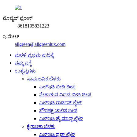
ಮೊಬೈಲ್ ಫೋನ್
+8618105831223
ಇ-ಮೇಲ್
allgreen@allgreenlux.com
ಮರಳಿ ಪ್ರಥಮ ಪುಟಕ್ಕೆ
ನಮ್ಮ ಬಗ್ಗೆ
ಉತ್ಪನ್ನಗಳು
ಸಾರ್ವಜನಿಕ ಬೆಳಕು
ಎಲ್ಇಡಿ ಬೀದಿ ದೀಪ
ನೇತಾಡುವ ವಿಧದ ಬೀದಿ ದೀಪ
ಎಲ್ಇಡಿ ಗಾರ್ಡನ್ ಲೈಟ್
ಸೌರಶಕ್ತಿ ಚಾಲಿತ ದೀಪ
ಎಲ್ಇಡಿ ಹೈ ಮಾಸ್ಟ್ ಲೈಟ್
ಕೈಗಾರಿಕಾ ಬೆಳಕು
ಎಲ್ಇಡಿ ಫ್ಲಡ್ ಲೈಟ್