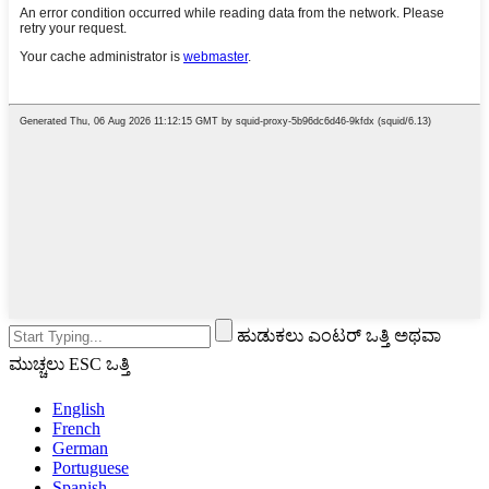
ಹುಡುಕಲು ಎಂಟರ್ ಒತ್ತಿ ಅಥವಾ
ಮುಚ್ಚಲು ESC ಒತ್ತಿ
English
French
German
Portuguese
Spanish