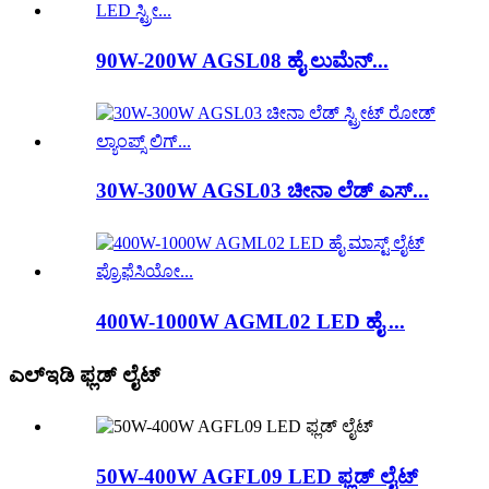
90W-200W AGSL08 ಹೈ ಲುಮೆನ್...
30W-300W AGSL03 ಚೀನಾ ಲೆಡ್ ಎಸ್...
400W-1000W AGML02 LED ಹೈ ...
ಎಲ್ಇಡಿ ಫ್ಲಡ್ ಲೈಟ್
50W-400W AGFL09 LED ಫ್ಲಡ್ ಲೈಟ್