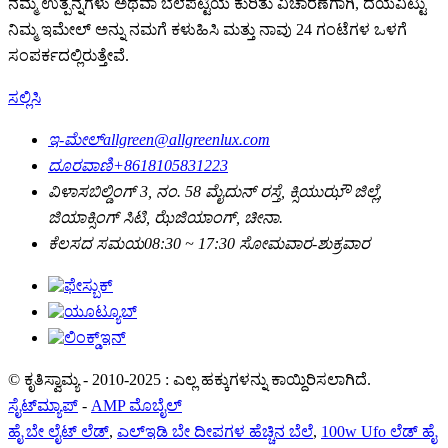
ನಮ್ಮ ಉತ್ಪನ್ನಗಳು ಅಥವಾ ಬೆಲೆಪಟ್ಟಿಯ ಕುರಿತು ವಿಚಾರಣೆಗಾಗಿ, ದಯವಿಟ್ಟು
ನಿಮ್ಮ ಇಮೇಲ್ ಅನ್ನು ನಮಗೆ ಕಳುಹಿಸಿ ಮತ್ತು ನಾವು 24 ಗಂಟೆಗಳ ಒಳಗೆ
ಸಂಪರ್ಕದಲ್ಲಿರುತ್ತೇವೆ.
ಸಲ್ಲಿಸಿ
ಇ-ಮೇಲ್
allgreen@allgreenlux.com
ದೂರವಾಣಿ
+8618105831223
ವಿಳಾಸ
ಬಿಲ್ಡಿಂಗ್ 3, ನಂ. 58 ಮೈದುನ್ ರಸ್ತೆ, ಕ್ಸಿಯುಝೌ ಜಿಲ್ಲೆ,
ಜಿಯಾಕ್ಸಿಂಗ್ ಸಿಟಿ, ಝೆಜಿಯಾಂಗ್, ಚೀನಾ.
ಕೆಲಸದ ಸಮಯ
08:30 ~ 17:30 ಸೋಮವಾರ-ಶುಕ್ರವಾರ
© ಕೃತಿಸ್ವಾಮ್ಯ - 2010-2025 : ಎಲ್ಲ ಹಕ್ಕುಗಳನ್ನು ಕಾಯ್ದಿರಿಸಲಾಗಿದೆ.
ಸೈಟ್‌ಮ್ಯಾಪ್
-
AMP ಮೊಬೈಲ್
ಹೈ ಬೇ ಲೈಟ್ ಲೆಡ್
,
ಎಲ್ಇಡಿ ಬೇ ದೀಪಗಳ ಹೆಚ್ಚಿನ ಬೆಲೆ
,
100w Ufo ಲೆಡ್ ಹೈ