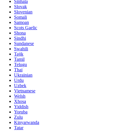
Sinhala
Slovak
Slovenian
Somali
Samoan
Scots Gaelic
Shona
Sindhi
Sundanese
Swahili
Tajik
Tamil
Telugu
Thai
Ukrainian
Urdu
Uzbek
Vietnamese
Welsh
Xhosa
Yiddish
Yoruba
Zulu
Kinyarwanda
Tatar