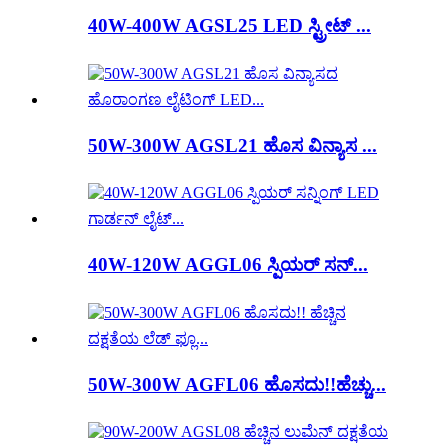
40W-400W AGSL25 LED ಸ್ಟ್ರೀಟ್ ...
50W-300W AGSL21 ಹೊಸ ವಿನ್ಯಾಸ ...
40W-120W AGGL06 ಸ್ಪಿಯರ್ ಸನ್...
50W-300W AGFL06 ಹೊಸದು!!ಹೆಚ್ಚು...