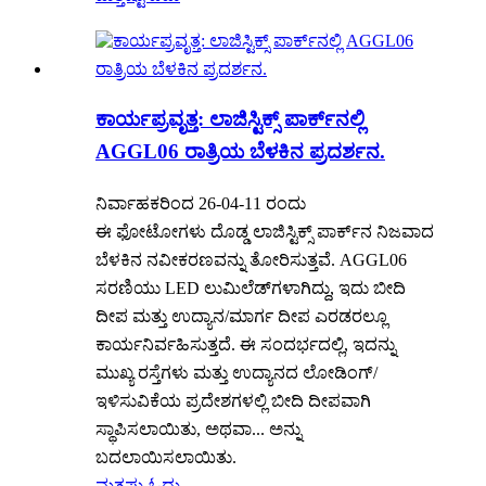
ಕಾರ್ಯಪ್ರವೃತ್ತ: ಲಾಜಿಸ್ಟಿಕ್ಸ್ ಪಾರ್ಕ್‌ನಲ್ಲಿ
AGGL06 ರಾತ್ರಿಯ ಬೆಳಕಿನ ಪ್ರದರ್ಶನ.
ನಿರ್ವಾಹಕರಿಂದ 26-04-11 ರಂದು
ಈ ಫೋಟೋಗಳು ದೊಡ್ಡ ಲಾಜಿಸ್ಟಿಕ್ಸ್ ಪಾರ್ಕ್‌ನ ನಿಜವಾದ
ಬೆಳಕಿನ ನವೀಕರಣವನ್ನು ತೋರಿಸುತ್ತವೆ. AGGL06
ಸರಣಿಯು LED ಲುಮಿಲೆಡ್‌ಗಳಾಗಿದ್ದು, ಇದು ಬೀದಿ
ದೀಪ ಮತ್ತು ಉದ್ಯಾನ/ಮಾರ್ಗ ದೀಪ ಎರಡರಲ್ಲೂ
ಕಾರ್ಯನಿರ್ವಹಿಸುತ್ತದೆ. ಈ ಸಂದರ್ಭದಲ್ಲಿ, ಇದನ್ನು
ಮುಖ್ಯ ರಸ್ತೆಗಳು ಮತ್ತು ಉದ್ಯಾನದ ಲೋಡಿಂಗ್/
ಇಳಿಸುವಿಕೆಯ ಪ್ರದೇಶಗಳಲ್ಲಿ ಬೀದಿ ದೀಪವಾಗಿ
ಸ್ಥಾಪಿಸಲಾಯಿತು, ಅಥವಾ... ಅನ್ನು
ಬದಲಾಯಿಸಲಾಯಿತು.
ಮತ್ತಷ್ಟು ಓದು