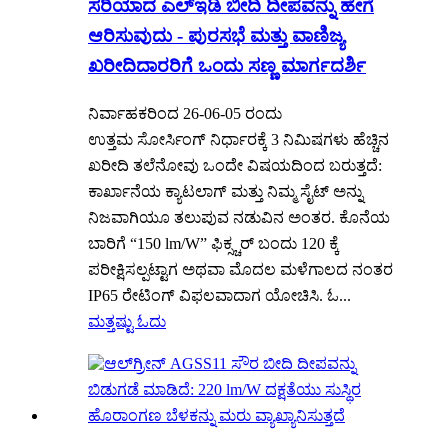
ಸರಿಯಾದ ಎಲ್ಇಡಿ ಬೀದಿ ದೀಪವನ್ನು ಹೇಗೆ
ಆರಿಸುವುದು - ಪುರಸಭೆ ಮತ್ತು ವಾಣಿಜ್ಯ
ಖರೀದಿದಾರರಿಗೆ ಒಂದು ಸಣ್ಣ ಮಾರ್ಗದರ್ಶಿ
ನಿರ್ವಾಹಕರಿಂದ 26-06-05 ರಂದು
ಉತ್ತಮ ಸೋರ್ಸಿಂಗ್ ನಿರ್ಧಾರಕ್ಕೆ 3 ನಿಮಿಷಗಳು ಹೆಚ್ಚಿನ
ಖರೀದಿ ತಲೆನೋವು ಒಂದೇ ವಿಷಯದಿಂದ ಬರುತ್ತದೆ:
ಕಾರ್ಖಾನೆಯ ಕ್ಯಾಟಲಾಗ್ ಮತ್ತು ನಿಮ್ಮ ಸೈಟ್ ಅನ್ನು
ನಿಜವಾಗಿಯೂ ತಲುಪುವ ನಡುವಿನ ಅಂತರ. ಕೊನೆಯ
ಬಾರಿಗೆ “150 lm/W” ಫಿಕ್ಸ್ಚರ್ ಬಂದು 120 ಕ್ಕೆ
ಪರೀಕ್ಷಿಸಲ್ಪಟ್ಟಾಗ ಅಥವಾ ಮೊದಲ ಮಳೆಗಾಲದ ನಂತರ
IP65 ರೇಟಿಂಗ್ ವಿಫಲವಾದಾಗ ಯೋಚಿಸಿ. ಓ...
ಮತ್ತಷ್ಟು ಓದು