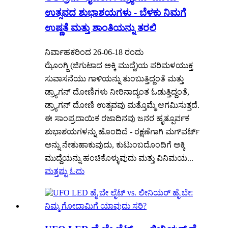
ಉತ್ಸವದ ಶುಭಾಶಯಗಳು - ಬೆಳಕು ನಿಮಗೆ
ಉಷ್ಣತೆ ಮತ್ತು ಶಾಂತಿಯನ್ನು ತರಲಿ
ನಿರ್ವಾಹಕರಿಂದ 26-06-18 ರಂದು
ಝೊಂಗ್ಜಿ (ಜಿಗುಟಾದ ಅಕ್ಕಿ ಮುದ್ದೆ)ಯ ಪರಿಮಳಯುಕ್ತ
ಸುವಾಸನೆಯು ಗಾಳಿಯನ್ನು ತುಂಬುತ್ತಿದ್ದಂತೆ ಮತ್ತು
ಡ್ರ್ಯಾಗನ್ ದೋಣಿಗಳು ನೀರಿನಾದ್ಯಂತ ಓಡುತ್ತಿದ್ದಂತೆ,
ಡ್ರ್ಯಾಗನ್ ದೋಣಿ ಉತ್ಸವವು ಮತ್ತೊಮ್ಮೆ ಆಗಮಿಸುತ್ತದೆ.
ಈ ಸಾಂಪ್ರದಾಯಿಕ ರಜಾದಿನವು ಜನರ ಹೃತ್ಪೂರ್ವಕ
ಶುಭಾಶಯಗಳನ್ನು ಹೊಂದಿದೆ - ರಕ್ಷಣೆಗಾಗಿ ಮಗ್‌ವರ್ಟ್
ಅನ್ನು ನೇತುಹಾಕುವುದು, ಕುಟುಂಬದೊಂದಿಗೆ ಅಕ್ಕಿ
ಮುದ್ದೆಯನ್ನು ಹಂಚಿಕೊಳ್ಳುವುದು ಮತ್ತು ವಿನಿಮಯ...
ಮತ್ತಷ್ಟು ಓದು