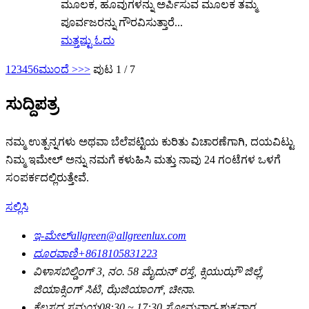
ಮೂಲಕ, ಹೂವುಗಳನ್ನು ಅರ್ಪಿಸುವ ಮೂಲಕ ತಮ್ಮ
ಪೂರ್ವಜರನ್ನು ಗೌರವಿಸುತ್ತಾರೆ...
ಮತ್ತಷ್ಟು ಓದು
1
2
3
4
5
6
ಮುಂದೆ >
>>
ಪುಟ 1 / 7
ಸುದ್ದಿಪತ್ರ
ನಮ್ಮ ಉತ್ಪನ್ನಗಳು ಅಥವಾ ಬೆಲೆಪಟ್ಟಿಯ ಕುರಿತು ವಿಚಾರಣೆಗಾಗಿ, ದಯವಿಟ್ಟು
ನಿಮ್ಮ ಇಮೇಲ್ ಅನ್ನು ನಮಗೆ ಕಳುಹಿಸಿ ಮತ್ತು ನಾವು 24 ಗಂಟೆಗಳ ಒಳಗೆ
ಸಂಪರ್ಕದಲ್ಲಿರುತ್ತೇವೆ.
ಸಲ್ಲಿಸಿ
ಇ-ಮೇಲ್
allgreen@allgreenlux.com
ದೂರವಾಣಿ
+8618105831223
ವಿಳಾಸ
ಬಿಲ್ಡಿಂಗ್ 3, ನಂ. 58 ಮೈದುನ್ ರಸ್ತೆ, ಕ್ಸಿಯುಝೌ ಜಿಲ್ಲೆ,
ಜಿಯಾಕ್ಸಿಂಗ್ ಸಿಟಿ, ಝೆಜಿಯಾಂಗ್, ಚೀನಾ.
ಕೆಲಸದ ಸಮಯ
08:30 ~ 17:30 ಸೋಮವಾರ-ಶುಕ್ರವಾರ