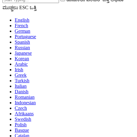
ಮುಚ್ಚಲು ESC ಒತ್ತಿ
English
French
German
Portuguese
Spanish
Russian
Japanese
Korean
Arabic
Irish
Greek
Turkish
Italian
Danish
Romanian
Indonesian
Czech
Afrikaans
Swedish
Polish
Basque
Catalan