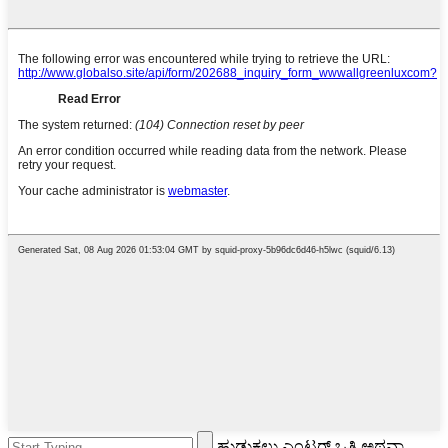
ಹುಡುಕಲು ಎಂಟರ್ ಒತ್ತಿ ಅಥವಾ