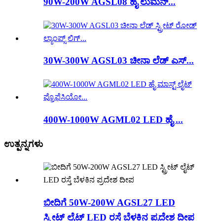
90W-200W AGSL08 ಹೈ ಲುಮೆನ್...
30W-300W AGSL03 ಚೀನಾ ಲೆಡ್ ಎಸ್...
400W-1000W AGML02 LED ಹೈ ...
ಉತ್ಪನ್ನಗಳು
ಬೀದಿಗೆ 50W-200W AGSL27 LED
ಸ್ಟ್ರೀಟ್ ಲೈಟ್ LED ರಸ್ತೆ ಬೆಳಕಿನ ಪ್ರದೇಶ ದೀಪ