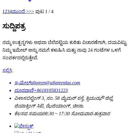
1
2
3
4
ಮುಂದೆ >
>>
ಪುಟ 1 / 4
ಸುದ್ದಿಪತ್ರ
ನಮ್ಮ ಉತ್ಪನ್ನಗಳು ಅಥವಾ ಬೆಲೆಪಟ್ಟಿಯ ಕುರಿತು ವಿಚಾರಣೆಗಾಗಿ, ದಯವಿಟ್ಟು
ನಿಮ್ಮ ಇಮೇಲ್ ಅನ್ನು ನಮಗೆ ಕಳುಹಿಸಿ ಮತ್ತು ನಾವು 24 ಗಂಟೆಗಳ ಒಳಗೆ
ಸಂಪರ್ಕದಲ್ಲಿರುತ್ತೇವೆ.
ಸಲ್ಲಿಸಿ
ಇ-ಮೇಲ್
allgreen@allgreenlux.com
ದೂರವಾಣಿ
+8618105831223
ವಿಳಾಸ
ಬಿಲ್ಡಿಂಗ್ 3, ನಂ. 58 ಮೈದುನ್ ರಸ್ತೆ, ಕ್ಸಿಯುಝೌ ಜಿಲ್ಲೆ,
ಜಿಯಾಕ್ಸಿಂಗ್ ಸಿಟಿ, ಝೆಜಿಯಾಂಗ್, ಚೀನಾ.
ಕೆಲಸದ ಸಮಯ
08:30 ~ 17:30 ಸೋಮವಾರ-ಶುಕ್ರವಾರ