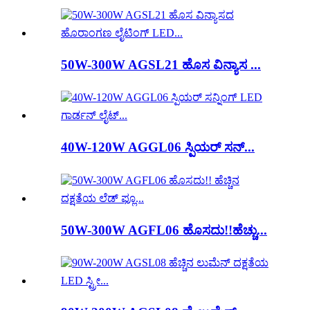
50W-300W AGSL21 ಹೊಸ ವಿನ್ಯಾಸ ...
40W-120W AGGL06 ಸ್ಪಿಯರ್ ಸನ್...
50W-300W AGFL06 ಹೊಸದು!!ಹೆಚ್ಚು...