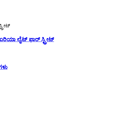
ಿಯಾ ಲೈಟ್ ಫಾರ್ ಸ್ಟ್ರೀಟ್
ಗಳು