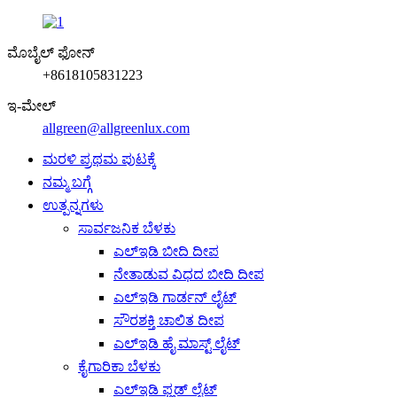
ಮೊಬೈಲ್ ಫೋನ್
+8618105831223
ಇ-ಮೇಲ್
allgreen@allgreenlux.com
ಮರಳಿ ಪ್ರಥಮ ಪುಟಕ್ಕೆ
ನಮ್ಮ ಬಗ್ಗೆ
ಉತ್ಪನ್ನಗಳು
ಸಾರ್ವಜನಿಕ ಬೆಳಕು
ಎಲ್ಇಡಿ ಬೀದಿ ದೀಪ
ನೇತಾಡುವ ವಿಧದ ಬೀದಿ ದೀಪ
ಎಲ್ಇಡಿ ಗಾರ್ಡನ್ ಲೈಟ್
ಸೌರಶಕ್ತಿ ಚಾಲಿತ ದೀಪ
ಎಲ್ಇಡಿ ಹೈ ಮಾಸ್ಟ್ ಲೈಟ್
ಕೈಗಾರಿಕಾ ಬೆಳಕು
ಎಲ್ಇಡಿ ಫ್ಲಡ್ ಲೈಟ್