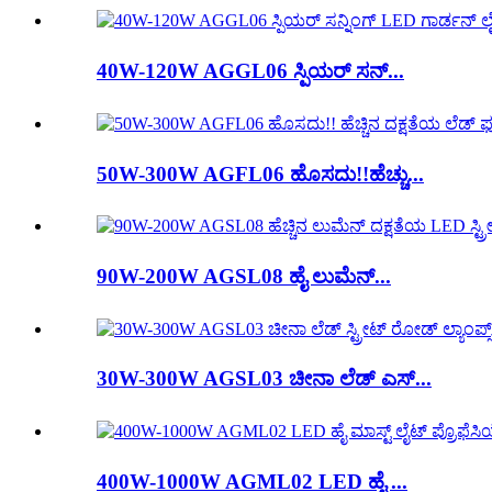
40W-120W AGGL06 ಸ್ಪಿಯರ್ ಸನ್...
50W-300W AGFL06 ಹೊಸದು!!ಹೆಚ್ಚು...
90W-200W AGSL08 ಹೈ ಲುಮೆನ್...
30W-300W AGSL03 ಚೀನಾ ಲೆಡ್ ಎಸ್...
400W-1000W AGML02 LED ಹೈ ...