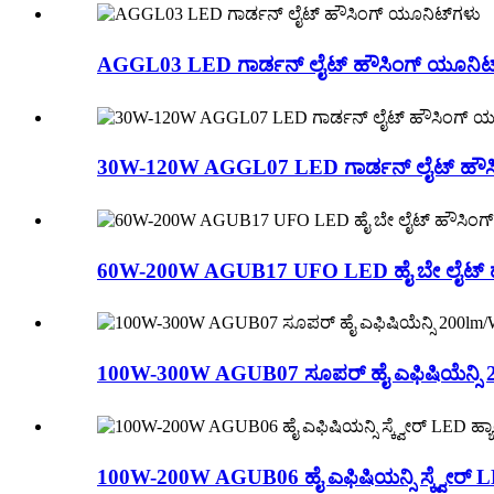
AGGL03 LED ಗಾರ್ಡನ್ ಲೈಟ್ ಹೌಸಿಂಗ್ ಯೂನಿಟ್
30W-120W AGGL07 LED ಗಾರ್ಡನ್ ಲೈಟ್ ಹೌ
60W-200W AGUB17 UFO LED ಹೈ ಬೇ ಲೈಟ್ ಹ
100W-300W AGUB07 ಸೂಪರ್ ಹೈ ಎಫಿಷಿಯೆನ್ಸಿ 
100W-200W AGUB06 ಹೈ ಎಫಿಷಿಯನ್ಸಿ ಸ್ಕ್ವೇರ್ LED